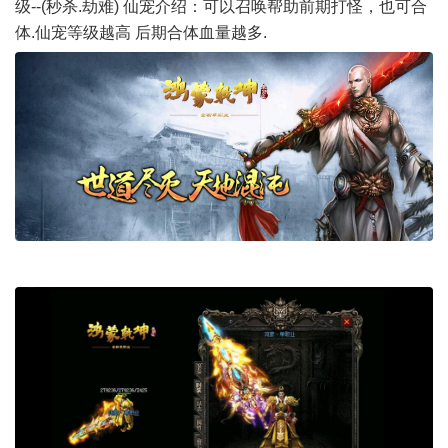
级--(秒杀.劫难) 仙宠介绍：可以召唤帮助前期打怪，也可合
体.仙宠等级越高 后期合体血量越多.