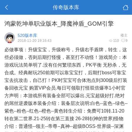
传奇版本库
鸿蒙乾坤单职业版本_降魔神盾_GOM引擎
520版本库
楼主
2018-11-20 19:16:43
110
9
必做事项：升级宝宝，升级称号，升级右手盾牌，转生，这
些必须做，否则后期打怪慢，甚至打不动怪！游戏简介：本
游戏玩法简单明了.没有任何繁琐东西，PK平衡 无秒杀，无
合成。经典耐玩250前期可以靠宝宝打，后期打boss可靠宝
宝去抗攻击，自己打！PK时宝宝可合体泡点到300级后打装
备回收元宝 购置VIP会员.每日可领取打怪双倍爆率1小时官
方声明：本游戏所有装备全部可以爆出.元宝超级好打.绝对
的屌丝逆袭版本装备介绍：装备层次说明:白色--蓝色--绿色--
紫色--粉色--红色--橙色--黄色转生介绍：免费可10转.11-20
转在第二世界.21-25转在第三直接 26-28转(神的世界)怪物
介绍：普通怪--领主--帝尊--真神--超级BOSS-世界级--深渊