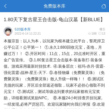
免费版本库
1.80天下复古星王合击版-龟山汉墓【新BLUE】
520版本库
楼主
2022-6-14 11:22:21
188
13
本服宗旨：以人为本，以玩家为根本建立此平台，誓死捍卫
公平公正！公平第一！ ①.永久1:880回收元宝，圣地，月
赚过万！！ ②.开区时间：11点，15点，20点准时开区，重
金广告宣传。 ③.1.80复古星王合击版本-装备靠打-装备保
值。游戏采用最新封挂技术. ④.装备层次：祖玛-赤月-雷霆-
强化雷霆-战神-星王-天下. ⑤.各怪物爆（免费聚灵珠）（免
费聚灵珠）（免费聚灵珠）散人升级一样嗨！！ ⑥.测试区
充值的玩家，开区后全部返还领取，玩家不必担心领取不到
元宝！ ⑦.测试区，测试等级达到要求的玩家都有元宝奖
励，详细看测试奖励NPC。 ⑧.本服24小时排查开挂玩家,
一经发现,必将严厉惩罚。欢迎玩家随时向我们举报 ⑨.欢迎