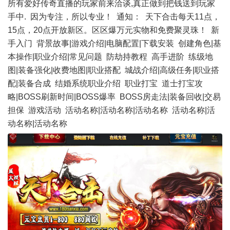
所有爱好传奇直播的玩家前来洽谈,真正做到把钱送到玩家
手中. 因为专注，所以专业！ 通知： 天下合击每天11点，
15点，20点开放新区。区区爆万元实物和免费聚灵珠！ 新
手入门 背景故事|游戏介绍|电脑配置|下载安装 创建角色|基
本操作|职业介绍|常见问题 防劫持教程 高手进阶 练级地
图|装备强化|收费地图|职业搭配 城战介绍|高级任务|职业搭
配|装备合成 结婚系统职业介绍 职业打宝 道士打宝攻
略|BOSS刷新时间|BOSS爆率 BOSS房走法|装备回收|交易
担保 游戏活动 活动名称|活动名称|活动名称 活动名称|活
动名称|活动名称