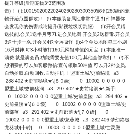
提升等级(后期宠物3*3范围攻
击)！ (!):100150200220240260280300350宠物(280级的宠
物开始范围群攻)！ (!):本服装备属性非常牛逼.打件神器你
会发现你的伤害成吨提升(鄙视垃圾切割服)！ (!):开会员赠
送技能.会员1送半月弯刀.进会员地图.开会员2送群毒.开会员
3送十步一杀.开会员4送全屏吸怪 (!):4个会员地图每三小刷
16只财神.每3小时能打160元网银冲值的元宝 (!):本服唯一
消费.就是满会员,功能需要充值100元.其他全部靠打！ (!):不
想消费的可以加客服微信:宣传领取50冲值,可以升2档会员,
自动拾取.自动回收.自动挂机.！盟重土城/史前秘境 a3
288 402 ★史前秘境★\[８０级] 0 10002 0 0 0 0 0
盟重土城/史前猪洞 a3 297 402 ★史前猪洞★\[新手]
0 10002 0 0 0 0 0盟重土城/史前皇陵 a3 294 402 ★
史前皇陵★\[６０级] 0 10002 0 0 0 0 0盟重土城/史
前部落 a3 291 402 ★史前部落★\[７０级] 0
10002 0 0 0 0 0盟重土城/龙葵城 a3 282 406 梦幻终极
龙葵城\[十转] 0 10003 0 0 0 0 0盟重土城/亡灵殿