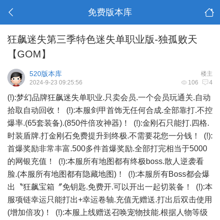
免费版本库
狂飙迷失第三季特色迷失单职业版-独孤败天
【GOM】
520版本库
楼主
2024-9-23 09:25:56
106
4
(!):梦幻品牌狂飙迷失单职业.只卖会员.一个会员玩通关.自动
拾取自动回收！ (!):本服剑甲首饰无任何合成.全部靠打.不控
爆率.(65套装备).(850件倍攻神器)！ (!):金刚石只能打.四格.
时装盾牌.打金刚石免费提升到终极.不需要花您一分钱！ (!):
首爆奖励非常丰富.500多件首爆奖励.全部打完相当于5000
的网银充值！ (!):本服所有地图都有终极boss.散人逆袭看
脸.(本服所有地图都有隐藏地图)！ (!):本服所有Boss都会爆
出〝狂飙宝箱〞免钥匙.免费开.可以开出一起切装备！ (!):本
服项链幸运只能打出+幸运卷轴.充值无赠送.打出后双击使用
(增加倍攻)！ (!):本服上线赠送召唤宠物技能.根据人物等级