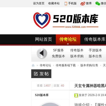
设为首页
收藏本站
手机版
微博
微
网站首页
传奇论坛
传奇版本库
SF服务
传奇版本
手游版本
免费版本
端
版本求购
版本出售
»
传奇论坛
›
传奇服务端下载
›
版本求购/出售
›
天
52
0
天玄专属神器暗黑
版
查看:
1407
|
回复:
40
本
520版本库
发表于 2026-2-9 19:4
库
游戏介绍：【属性