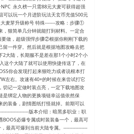
NPC 永久榜一只需88元大麦可获得超强
行无阻可以玩一个月进阶玩法天玄币充值500元
升级称号 特殊-------攻略：步骤①
来，狠简单几分钟就能打到材料。一定合
必须要做，超级强悍步骤②根据你刚刚下载的
己留一件穿。然后就是根据地图攻略去把
2大陆，长期服不是差在那1个小时2个小
进入这个大陆了就可以使用快捷传送了，在
OSS你会发现打起来狠吃力或者说根本打
W左右。攻速有40+的时候在来尝试打它
，切记一定做时装点亮，一定下载地图攻
链是绑定人物的更换项链幸运值依然保
来的装备，剧情图纸打怪就掉。前期可以
----------------------------版本介绍：暗黑多职业：职
BOOS必爆专属或时装装备一个，最高可
当前大陆专属。----------------