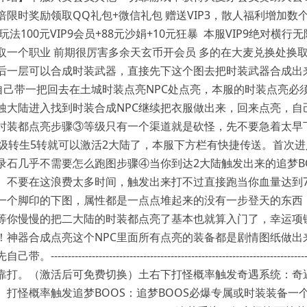
限时奖励领取QQ礼包+微信礼包 赠送VIP3，散人福利增加数个
玩法100元VIP9会员+88元沙娟+10元狂暴 本服VIP9绝对横
一个职业 前期很厉害多余天玄币开会员 多的在大麦兑换处换取大麦芽
后一层可以合成时装武器，直接先下这个图去把时装武器合成出
把自己带一把回去在土城时装点亮NPC处点亮，本服的时装点亮
蚀大陆进入找到时装合成NPC继续把衣服做出来，回来点亮，自
时装都点亮步骤③等级只有一个渠道就是砍怪，先不要急着太早下
5级转生5转就可以激活2大陆了，本服下方栏有快捷传送。首次
录石几乎不需要怎么跑图步骤④当你到达2大陆触发出来的追梦B
。不要在这浪费太多时间，触发出来打不过直接跑当你血量达到7
一个脚印的下图，属性都是一点点堆起来的没有一步登天的东西
等你慢慢的把二大陆的时装都点亮了基本也就算入门了，幸运项
！神器合成点亮这个NPC里面所有点亮的装备都是剧情图纸做出
-------------------------------------------------------------
靠打。（激活后可免费切换）土右下打怪概率触发奇遇系统：奇遇
怪概率触发追梦BOOS：追梦BOOS必爆专属或时装装备一个，最高可爆到