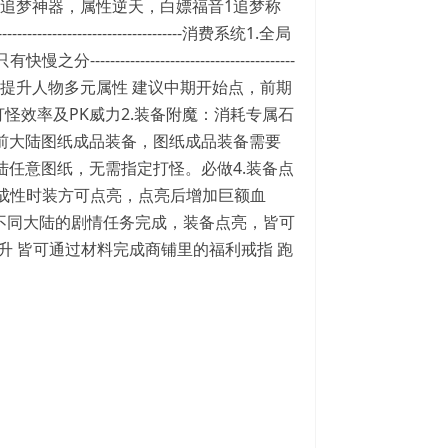
------追梦系统：任意怪皆可掉落追梦神器，属性逆天，白嫖福音1追梦称
---------------------------------消费系统1.全局
----------------------------
天赋：消耗专属石头+元宝 提升人物多元属性 建议中期开始点，前期
打怪效率及PK威力2.装备附魔：消耗专属石
为当前大陆图纸成品装备，图纸成品装备需要
陆任意图纸，无需指定打怪。必做4.装备点
成性时装方可点亮，点亮后增加巨额血
不同大陆的剧情任务完成，装备点亮，皆可
升 皆可通过材料完成商铺里的福利戒指 跑