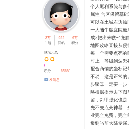
-5
个人返利系统与多倍
20
属性 合区保留基础
B
可以在土城左边抽取
B
一大陆牛魔庭院最
K.
成2把出来嗷~1
2万
952
6万
C
主题
回帖
积分
地图攻略直接从侵
o
每一个需要点亮的
论坛元老
m
时上，等级到达9
配合商铺的坐标记
积分
65681
不动，这是正常的
发消息
步骤⑤一定要一步
略根据提示去下图
留，剑甲强化也是
先不去点亮神器，先自己带。-----
业完全免费，完全
爆到当前大陆专属。打