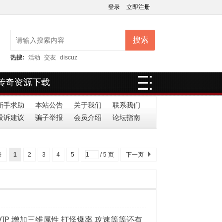
登录
立即注册
搜索
热搜:
活动
交友
discuz
传奇资源下载
新手求助
本站公告
关于我们
联系我们
投诉建议
骗子举报
会员介绍
论坛指南
表
1
2
3
4
5
/ 5 页
下一页
P 增加三维属性 打怪爆率 攻速等等还有