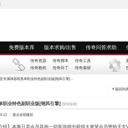
信
免费版本库
版本求购/出售
传奇问答求助
快捷导航
传奇资源
传奇脚本
传奇工具
传奇教程
传奇补丁
传奇素材
玄专属神器暗黑单职业特色副职业版[翎风引擎] ...
返回列
单职业特色副职业版[翎风引擎]
[复制链接]
8:12
|
显示全部楼层
介绍】本服只卖会员其他一切靠游戏中获得大麦芽会员赞助天玄VI